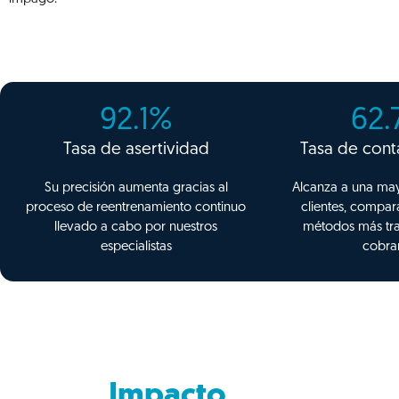
92.1
%
62.
Tasa de asertividad
Tasa de cont
Su precisión aumenta gracias al
Alcanza a una ma
proceso de reentrenamiento continuo
clientes, compar
llevado a cabo por nuestros
métodos más tra
especialistas
cobra
Impacto