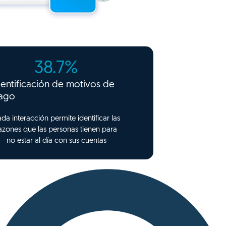
38.7
%
dentificación de motivos de
ago
da interacción permite identificar las
azones que las personas tienen para
no estar al día con sus cuentas