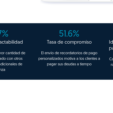
7
%
51.6
%
actabilidad
Tasa de compromiso
I
p
yor cantidad de
El envío de recordatorios de pago
ado con otros
personalizados motiva a los clientes a
Ca
dicionales de
pagar sus deudas a tiempo
r
nza