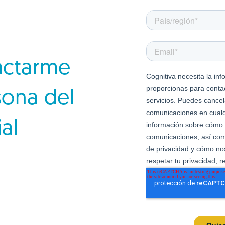
actarme
sona del
al