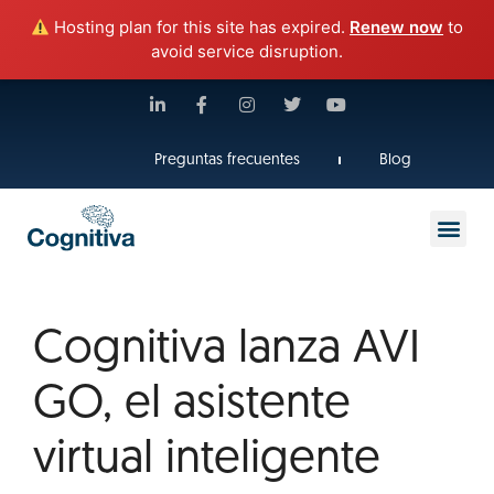
Hosting plan for this site has expired.
Renew now
to
avoid service disruption.
Preguntas frecuentes
Blog
Cognitiva lanza AVI
GO, el asistente
virtual inteligente