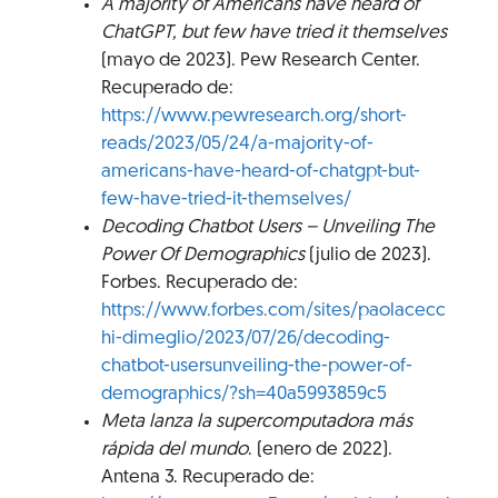
A majority of Americans have heard of
ChatGPT, but few have tried it themselves
(mayo de 2023). Pew Research Center.
Recuperado de:
https://www.pewresearch.org/short-
reads/2023/05/24/a-majority-of-
americans-have-heard-of-chatgpt-but-
few-have-tried-it-themselves/
Decoding Chatbot Users – Unveiling The
Power Of Demographics
(julio de 2023).
Forbes. Recuperado de:
https://www.forbes.com/sites/paolacecc
hi-dimeglio/2023/07/26/decoding-
chatbot-usersunveiling-the-power-of-
demographics/?sh=40a5993859c5
Meta lanza la supercomputadora más
rápida del mundo
. (enero de 2022).
Antena 3. Recuperado de: