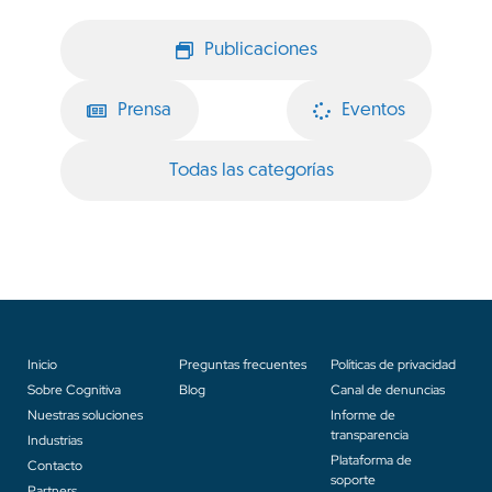
Publicaciones
Prensa
Eventos
Todas las categorías
Inicio
Preguntas frecuentes
Políticas de privacidad
Sobre Cognitiva
Blog
Canal de denuncias
Nuestras soluciones
Informe de
transparencia
Industrias
Plataforma de
Contacto
soporte
Partners